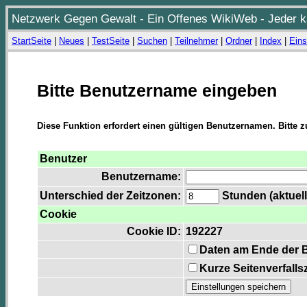
Netzwerk Gegen Gewalt - Ein Offenes WikiWeb - Jeder ka
StartSeite
|
Neues
|
TestSeite
|
Suchen
|
Teilnehmer
|
Ordner
|
Index
|
Eins
Bitte Benutzername eingeben
Diese Funktion erfordert einen gültigen Benutzernamen. Bitte 
Benutzer
Benutzername:
Unterschied der Zeitzonen:
Stunden (aktuell
Cookie
Cookie ID:
192227
Daten am Ende der 
Kurze Seitenverfalls