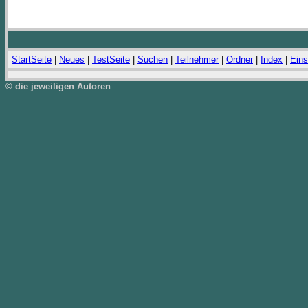
StartSeite
|
Neues
|
TestSeite
|
Suchen
|
Teilnehmer
|
Ordner
|
Index
|
Eins
© die jeweiligen Autoren