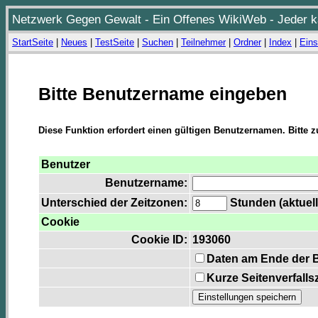
Netzwerk Gegen Gewalt - Ein Offenes WikiWeb - Jeder ka
StartSeite
|
Neues
|
TestSeite
|
Suchen
|
Teilnehmer
|
Ordner
|
Index
|
Eins
Bitte Benutzername eingeben
Diese Funktion erfordert einen gültigen Benutzernamen. Bitte 
Benutzer
Benutzername:
Unterschied der Zeitzonen:
Stunden (aktuell
Cookie
Cookie ID:
193060
Daten am Ende der 
Kurze Seitenverfalls