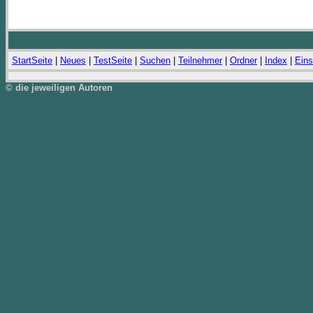
StartSeite
|
Neues
|
TestSeite
|
Suchen
|
Teilnehmer
|
Ordner
|
Index
|
Eins
© die jeweiligen Autoren