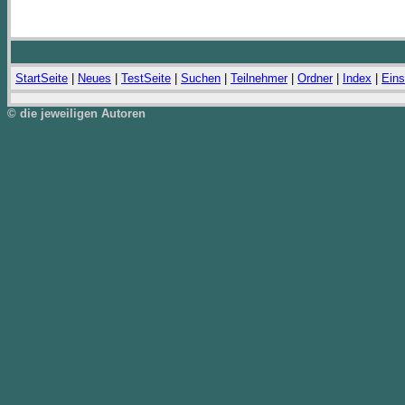
StartSeite
|
Neues
|
TestSeite
|
Suchen
|
Teilnehmer
|
Ordner
|
Index
|
Eins
© die jeweiligen Autoren