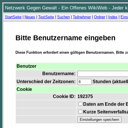
Netzwerk Gegen Gewalt - Ein Offenes WikiWeb - Jeder ka
StartSeite
|
Neues
|
TestSeite
|
Suchen
|
Teilnehmer
|
Ordner
|
Index
|
Eins
Bitte Benutzername eingeben
Diese Funktion erfordert einen gültigen Benutzernamen. Bitte 
Benutzer
Benutzername:
Unterschied der Zeitzonen:
Stunden (aktuell
Cookie
Cookie ID:
192375
Daten am Ende der 
Kurze Seitenverfalls