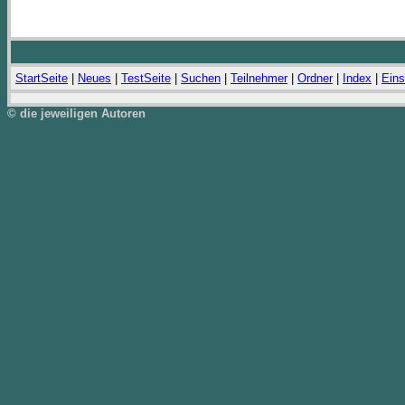
StartSeite
|
Neues
|
TestSeite
|
Suchen
|
Teilnehmer
|
Ordner
|
Index
|
Eins
© die jeweiligen Autoren