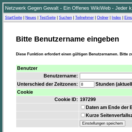
Netzwerk Gegen Gewalt - Ein Offenes WikiWeb - Jeder ka
StartSeite
|
Neues
|
TestSeite
|
Suchen
|
Teilnehmer
|
Ordner
|
Index
|
Eins
Bitte Benutzername eingeben
Diese Funktion erfordert einen gültigen Benutzernamen. Bitte 
Benutzer
Benutzername:
Unterschied der Zeitzonen:
Stunden (aktuell
Cookie
Cookie ID:
197299
Daten am Ende der 
Kurze Seitenverfalls