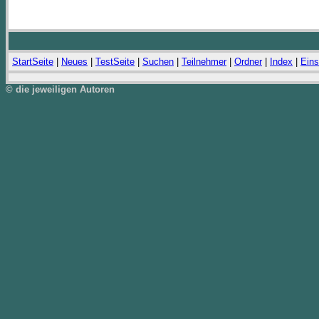
StartSeite
|
Neues
|
TestSeite
|
Suchen
|
Teilnehmer
|
Ordner
|
Index
|
Eins
© die jeweiligen Autoren