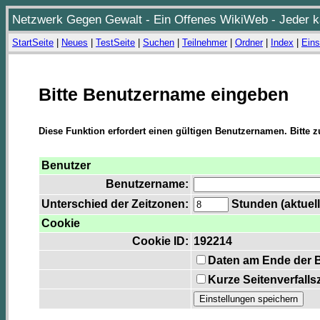
Netzwerk Gegen Gewalt - Ein Offenes WikiWeb - Jeder ka
StartSeite
|
Neues
|
TestSeite
|
Suchen
|
Teilnehmer
|
Ordner
|
Index
|
Eins
Bitte Benutzername eingeben
Diese Funktion erfordert einen gültigen Benutzernamen. Bitte 
Benutzer
Benutzername:
Unterschied der Zeitzonen:
Stunden (aktuell
Cookie
Cookie ID:
192214
Daten am Ende der 
Kurze Seitenverfalls