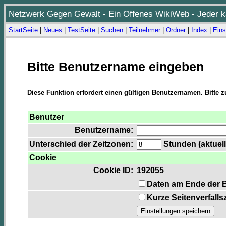
Netzwerk Gegen Gewalt - Ein Offenes WikiWeb - Jeder ka
StartSeite
|
Neues
|
TestSeite
|
Suchen
|
Teilnehmer
|
Ordner
|
Index
|
Eins
Bitte Benutzername eingeben
Diese Funktion erfordert einen gültigen Benutzernamen. Bitte 
Benutzer
Benutzername:
Unterschied der Zeitzonen:
Stunden (aktuell
Cookie
Cookie ID:
192055
Daten am Ende der 
Kurze Seitenverfalls