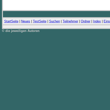
StartSeite
|
Neues
|
TestSeite
|
Suchen
|
Teilnehmer
|
Ordner
|
Index
|
Eins
© die jeweiligen Autoren