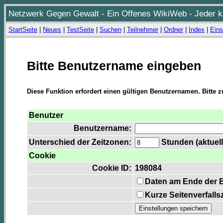
Netzwerk Gegen Gewalt - Ein Offenes WikiWeb - Jeder ka
StartSeite
|
Neues
|
TestSeite
|
Suchen
|
Teilnehmer
|
Ordner
|
Index
|
Eins
Bitte Benutzername eingeben
Diese Funktion erfordert einen gültigen Benutzernamen. Bitte 
Benutzer
Benutzername:
Unterschied der Zeitzonen:
Stunden (aktuell
Cookie
Cookie ID:
198084
Daten am Ende der 
Kurze Seitenverfalls