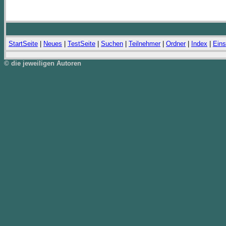
StartSeite
|
Neues
|
TestSeite
|
Suchen
|
Teilnehmer
|
Ordner
|
Index
|
Eins
© die jeweiligen Autoren