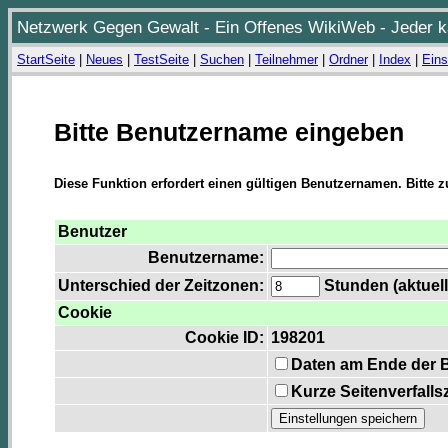
Netzwerk Gegen Gewalt - Ein Offenes WikiWeb - Jeder ka
StartSeite
|
Neues
|
TestSeite
|
Suchen
|
Teilnehmer
|
Ordner
|
Index
|
Eins
Bitte Benutzername eingeben
Diese Funktion erfordert einen gültigen Benutzernamen. Bitte 
Benutzer
Benutzername:
Unterschied der Zeitzonen:
Stunden (aktuell
Cookie
Cookie ID:
198201
Daten am Ende der 
Kurze Seitenverfalls