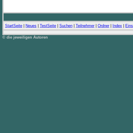
StartSeite
|
Neues
|
TestSeite
|
Suchen
|
Teilnehmer
|
Ordner
|
Index
|
Eins
© die jeweiligen Autoren