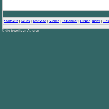
StartSeite
|
Neues
|
TestSeite
|
Suchen
|
Teilnehmer
|
Ordner
|
Index
|
Eins
© die jeweiligen Autoren