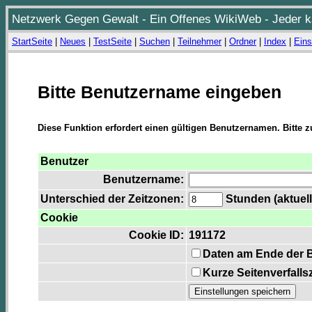
Netzwerk Gegen Gewalt - Ein Offenes WikiWeb - Jeder ka
StartSeite
|
Neues
|
TestSeite
|
Suchen
|
Teilnehmer
|
Ordner
|
Index
|
Eins
Bitte Benutzername eingeben
Diese Funktion erfordert einen gültigen Benutzernamen. Bitte 
Benutzer
Benutzername:
Unterschied der Zeitzonen:
Stunden (aktuell
Cookie
Cookie ID:
191172
Daten am Ende der 
Kurze Seitenverfalls