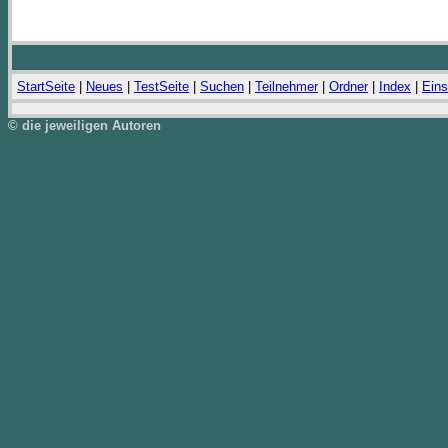
StartSeite
|
Neues
|
TestSeite
|
Suchen
|
Teilnehmer
|
Ordner
|
Index
|
Eins
© die jeweiligen Autoren