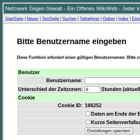
Netzwerk Gegen Gewalt - Ein Offenes WikiWeb - Jeder ka
StartSeite
|
Neues
|
TestSeite
|
Suchen
|
Teilnehmer
|
Ordner
|
Index
|
Eins
Bitte Benutzername eingeben
Diese Funktion erfordert einen gültigen Benutzernamen. Bitte 
Benutzer
Benutzername:
Unterschied der Zeitzonen:
Stunden (aktuell
Cookie
Cookie ID:
188252
Daten am Ende der 
Kurze Seitenverfalls