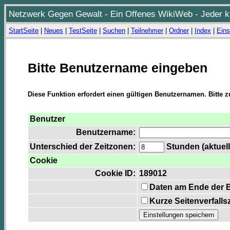
Netzwerk Gegen Gewalt - Ein Offenes WikiWeb - Jeder ka
StartSeite
|
Neues
|
TestSeite
|
Suchen
|
Teilnehmer
|
Ordner
|
Index
|
Eins
Bitte Benutzername eingeben
Diese Funktion erfordert einen gültigen Benutzernamen. Bitte 
Benutzer
Benutzername:
Unterschied der Zeitzonen:
Stunden (aktuell
Cookie
Cookie ID:
189012
Daten am Ende der 
Kurze Seitenverfalls