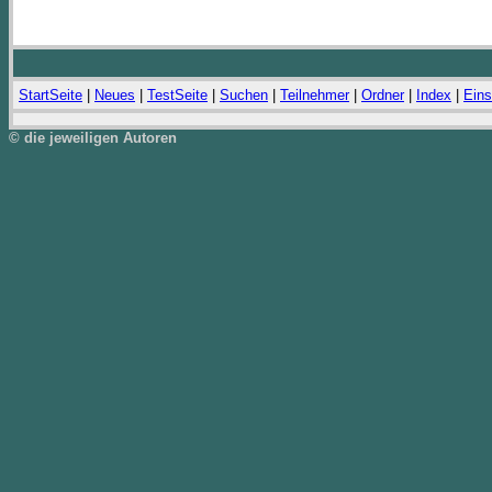
StartSeite
|
Neues
|
TestSeite
|
Suchen
|
Teilnehmer
|
Ordner
|
Index
|
Eins
© die jeweiligen Autoren