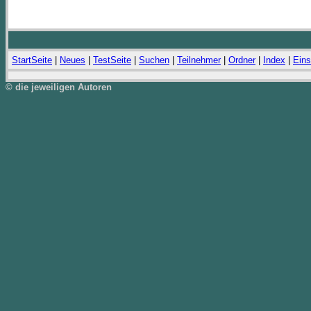
StartSeite
|
Neues
|
TestSeite
|
Suchen
|
Teilnehmer
|
Ordner
|
Index
|
Eins
© die jeweiligen Autoren