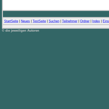
StartSeite
|
Neues
|
TestSeite
|
Suchen
|
Teilnehmer
|
Ordner
|
Index
|
Eins
© die jeweiligen Autoren