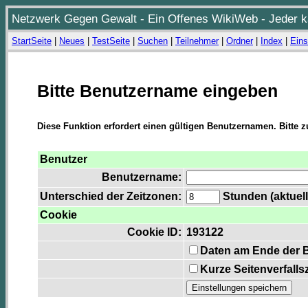
Netzwerk Gegen Gewalt - Ein Offenes WikiWeb - Jeder ka
StartSeite
|
Neues
|
TestSeite
|
Suchen
|
Teilnehmer
|
Ordner
|
Index
|
Eins
Bitte Benutzername eingeben
Diese Funktion erfordert einen gültigen Benutzernamen. Bitte 
Benutzer
Benutzername:
Unterschied der Zeitzonen:
Stunden (aktuell
Cookie
Cookie ID:
193122
Daten am Ende der 
Kurze Seitenverfalls