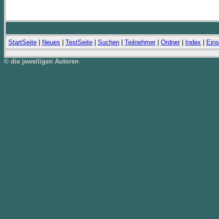
StartSeite
|
Neues
|
TestSeite
|
Suchen
|
Teilnehmer
|
Ordner
|
Index
|
Eins
© die jeweiligen Autoren