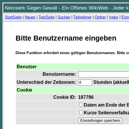
Netzwerk Gegen Gewalt - Ein Offenes WikiWeb - Jeder ka
StartSeite
|
Neues
|
TestSeite
|
Suchen
|
Teilnehmer
|
Ordner
|
Index
|
Eins
Bitte Benutzername eingeben
Diese Funktion erfordert einen gültigen Benutzernamen. Bitte 
Benutzer
Benutzername:
Unterschied der Zeitzonen:
Stunden (aktuell
Cookie
Cookie ID:
187796
Daten am Ende der 
Kurze Seitenverfalls