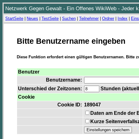
Netzwerk Gegen Gewalt - Ein Offenes WikiWeb - Jeder ka
StartSeite
|
Neues
|
TestSeite
|
Suchen
|
Teilnehmer
|
Ordner
|
Index
|
Eins
Bitte Benutzername eingeben
Diese Funktion erfordert einen gültigen Benutzernamen. Bitte 
Benutzer
Benutzername:
Unterschied der Zeitzonen:
Stunden (aktuell
Cookie
Cookie ID:
189047
Daten am Ende der 
Kurze Seitenverfalls