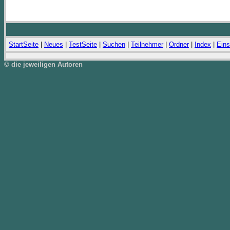
StartSeite
|
Neues
|
TestSeite
|
Suchen
|
Teilnehmer
|
Ordner
|
Index
|
Eins
© die jeweiligen Autoren