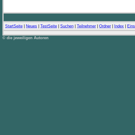
StartSeite
|
Neues
|
TestSeite
|
Suchen
|
Teilnehmer
|
Ordner
|
Index
|
Eins
© die jeweiligen Autoren