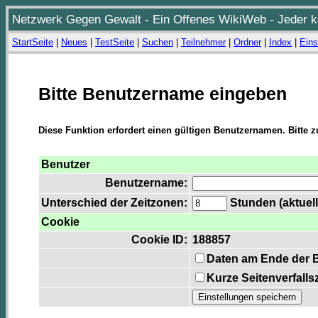
Netzwerk Gegen Gewalt - Ein Offenes WikiWeb - Jeder ka
StartSeite
|
Neues
|
TestSeite
|
Suchen
|
Teilnehmer
|
Ordner
|
Index
|
Eins
Bitte Benutzername eingeben
Diese Funktion erfordert einen gültigen Benutzernamen. Bitte 
Benutzer
Benutzername:
Unterschied der Zeitzonen:
Stunden (aktuell
Cookie
Cookie ID:
188857
Daten am Ende der 
Kurze Seitenverfalls