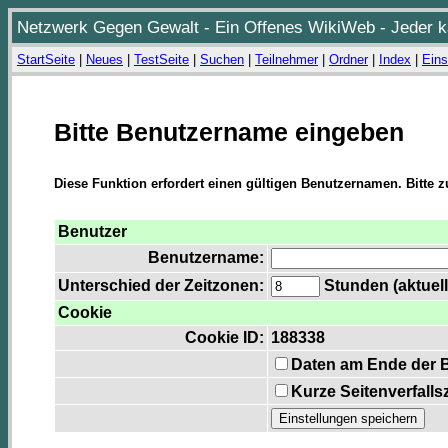
Netzwerk Gegen Gewalt - Ein Offenes WikiWeb - Jeder ka
StartSeite
|
Neues
|
TestSeite
|
Suchen
|
Teilnehmer
|
Ordner
|
Index
|
Eins
Bitte Benutzername eingeben
Diese Funktion erfordert einen gültigen Benutzernamen. Bitte 
Benutzer
Benutzername:
Unterschied der Zeitzonen:
Stunden (aktuell
Cookie
Cookie ID:
188338
Daten am Ende der 
Kurze Seitenverfalls