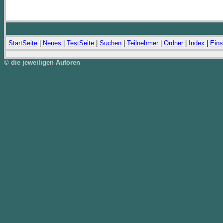
StartSeite
|
Neues
|
TestSeite
|
Suchen
|
Teilnehmer
|
Ordner
|
Index
|
Eins
© die jeweiligen Autoren