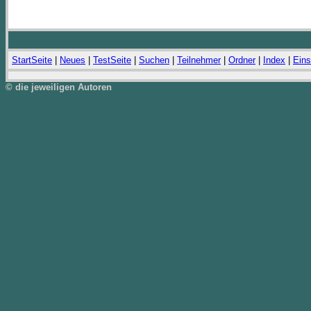
StartSeite
|
Neues
|
TestSeite
|
Suchen
|
Teilnehmer
|
Ordner
|
Index
|
Eins
© die jeweiligen Autoren