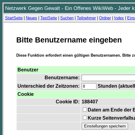
Netzwerk Gegen Gewalt - Ein Offenes WikiWeb - Jeder ka
StartSeite
|
Neues
|
TestSeite
|
Suchen
|
Teilnehmer
|
Ordner
|
Index
|
Eins
Bitte Benutzername eingeben
Diese Funktion erfordert einen gültigen Benutzernamen. Bitte 
Benutzer
Benutzername:
Unterschied der Zeitzonen:
Stunden (aktuell
Cookie
Cookie ID:
188407
Daten am Ende der 
Kurze Seitenverfalls