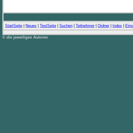
StartSeite
|
Neues
|
TestSeite
|
Suchen
|
Teilnehmer
|
Ordner
|
Index
|
Eins
© die jeweiligen Autoren