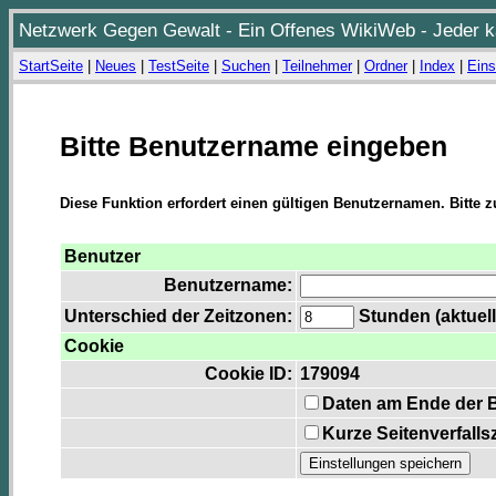
Netzwerk Gegen Gewalt - Ein Offenes WikiWeb - Jeder ka
StartSeite
|
Neues
|
TestSeite
|
Suchen
|
Teilnehmer
|
Ordner
|
Index
|
Eins
Bitte Benutzername eingeben
Diese Funktion erfordert einen gültigen Benutzernamen. Bitte 
Benutzer
Benutzername:
Unterschied der Zeitzonen:
Stunden (aktuell
Cookie
Cookie ID:
179094
Daten am Ende der 
Kurze Seitenverfalls