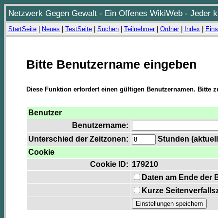
Netzwerk Gegen Gewalt - Ein Offenes WikiWeb - Jeder ka
StartSeite
|
Neues
|
TestSeite
|
Suchen
|
Teilnehmer
|
Ordner
|
Index
|
Eins
Bitte Benutzername eingeben
Diese Funktion erfordert einen gültigen Benutzernamen. Bitte 
Benutzer
Benutzername:
Unterschied der Zeitzonen:
Stunden (aktuell
Cookie
Cookie ID:
179210
Daten am Ende der 
Kurze Seitenverfalls