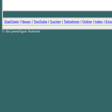
StartSeite
|
Neues
|
TestSeite
|
Suchen
|
Teilnehmer
|
Ordner
|
Index
|
Eins
© die jeweiligen Autoren