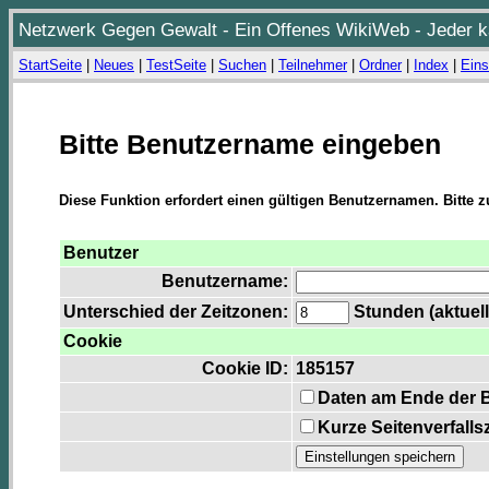
Netzwerk Gegen Gewalt - Ein Offenes WikiWeb - Jeder ka
StartSeite
|
Neues
|
TestSeite
|
Suchen
|
Teilnehmer
|
Ordner
|
Index
|
Eins
Bitte Benutzername eingeben
Diese Funktion erfordert einen gültigen Benutzernamen. Bitte 
Benutzer
Benutzername:
Unterschied der Zeitzonen:
Stunden (aktuell
Cookie
Cookie ID:
185157
Daten am Ende der 
Kurze Seitenverfalls