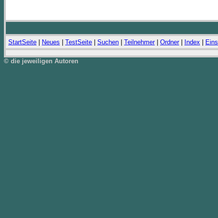
StartSeite
|
Neues
|
TestSeite
|
Suchen
|
Teilnehmer
|
Ordner
|
Index
|
Eins
© die jeweiligen Autoren