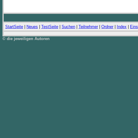
StartSeite
|
Neues
|
TestSeite
|
Suchen
|
Teilnehmer
|
Ordner
|
Index
|
Eins
© die jeweiligen Autoren