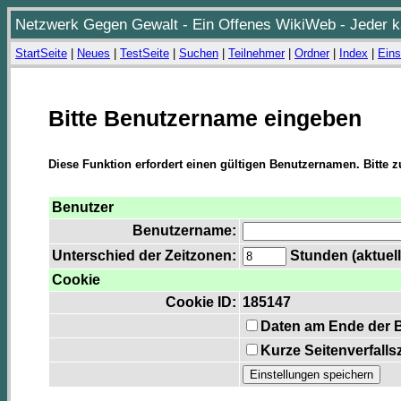
Netzwerk Gegen Gewalt - Ein Offenes WikiWeb - Jeder ka
StartSeite
|
Neues
|
TestSeite
|
Suchen
|
Teilnehmer
|
Ordner
|
Index
|
Eins
Bitte Benutzername eingeben
Diese Funktion erfordert einen gültigen Benutzernamen. Bitte 
Benutzer
Benutzername:
Unterschied der Zeitzonen:
Stunden (aktuell
Cookie
Cookie ID:
185147
Daten am Ende der 
Kurze Seitenverfalls