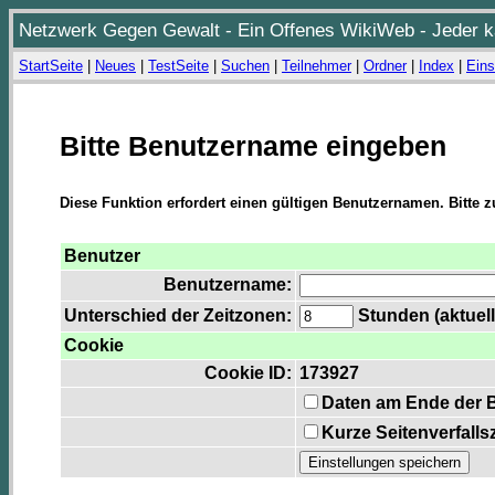
Netzwerk Gegen Gewalt - Ein Offenes WikiWeb - Jeder ka
StartSeite
|
Neues
|
TestSeite
|
Suchen
|
Teilnehmer
|
Ordner
|
Index
|
Eins
Bitte Benutzername eingeben
Diese Funktion erfordert einen gültigen Benutzernamen. Bitte 
Benutzer
Benutzername:
Unterschied der Zeitzonen:
Stunden (aktuell
Cookie
Cookie ID:
173927
Daten am Ende der 
Kurze Seitenverfalls