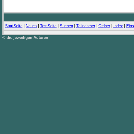
StartSeite
|
Neues
|
TestSeite
|
Suchen
|
Teilnehmer
|
Ordner
|
Index
|
Eins
© die jeweiligen Autoren