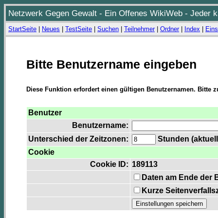
Netzwerk Gegen Gewalt - Ein Offenes WikiWeb - Jeder ka
StartSeite
|
Neues
|
TestSeite
|
Suchen
|
Teilnehmer
|
Ordner
|
Index
|
Eins
Bitte Benutzername eingeben
Diese Funktion erfordert einen gültigen Benutzernamen. Bitte 
Benutzer
Benutzername:
Unterschied der Zeitzonen:
Stunden (aktuell
Cookie
Cookie ID:
189113
Daten am Ende der 
Kurze Seitenverfalls