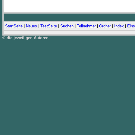
StartSeite
|
Neues
|
TestSeite
|
Suchen
|
Teilnehmer
|
Ordner
|
Index
|
Eins
© die jeweiligen Autoren