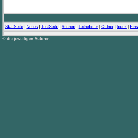
StartSeite
|
Neues
|
TestSeite
|
Suchen
|
Teilnehmer
|
Ordner
|
Index
|
Eins
© die jeweiligen Autoren