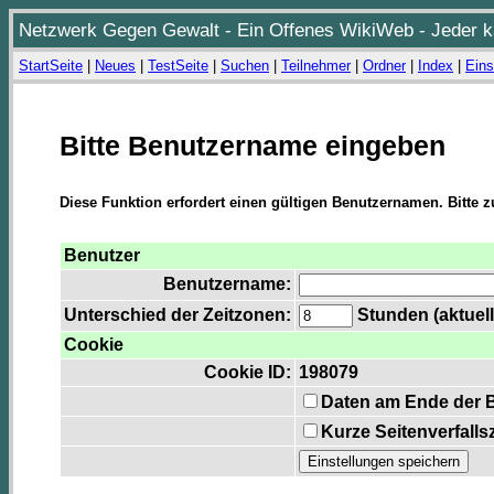
Netzwerk Gegen Gewalt - Ein Offenes WikiWeb - Jeder ka
StartSeite
|
Neues
|
TestSeite
|
Suchen
|
Teilnehmer
|
Ordner
|
Index
|
Eins
Bitte Benutzername eingeben
Diese Funktion erfordert einen gültigen Benutzernamen. Bitte 
Benutzer
Benutzername:
Unterschied der Zeitzonen:
Stunden (aktuell
Cookie
Cookie ID:
198079
Daten am Ende der 
Kurze Seitenverfalls