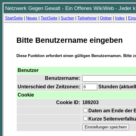
Netzwerk Gegen Gewalt - Ein Offenes WikiWeb - Jeder ka
StartSeite
|
Neues
|
TestSeite
|
Suchen
|
Teilnehmer
|
Ordner
|
Index
|
Eins
Bitte Benutzername eingeben
Diese Funktion erfordert einen gültigen Benutzernamen. Bitte 
Benutzer
Benutzername:
Unterschied der Zeitzonen:
Stunden (aktuell
Cookie
Cookie ID:
189203
Daten am Ende der 
Kurze Seitenverfalls