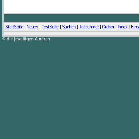
StartSeite
|
Neues
|
TestSeite
|
Suchen
|
Teilnehmer
|
Ordner
|
Index
|
Eins
© die jeweiligen Autoren