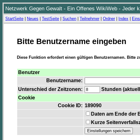
Netzwerk Gegen Gewalt - Ein Offenes WikiWeb - Jeder ka
StartSeite
|
Neues
|
TestSeite
|
Suchen
|
Teilnehmer
|
Ordner
|
Index
|
Eins
Bitte Benutzername eingeben
Diese Funktion erfordert einen gültigen Benutzernamen. Bitte 
Benutzer
Benutzername:
Unterschied der Zeitzonen:
Stunden (aktuell
Cookie
Cookie ID:
189090
Daten am Ende der 
Kurze Seitenverfalls