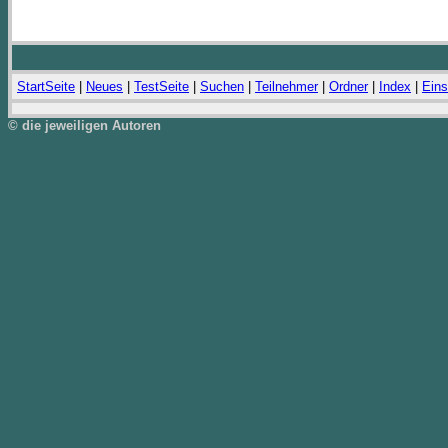
StartSeite
|
Neues
|
TestSeite
|
Suchen
|
Teilnehmer
|
Ordner
|
Index
|
Eins
© die jeweiligen Autoren