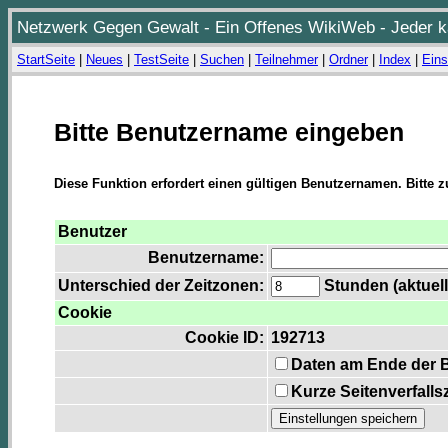
Netzwerk Gegen Gewalt - Ein Offenes WikiWeb - Jeder ka
StartSeite
|
Neues
|
TestSeite
|
Suchen
|
Teilnehmer
|
Ordner
|
Index
|
Eins
Bitte Benutzername eingeben
Diese Funktion erfordert einen gültigen Benutzernamen. Bitte 
Benutzer
Benutzername:
Unterschied der Zeitzonen:
Stunden (aktuell
Cookie
Cookie ID:
192713
Daten am Ende der 
Kurze Seitenverfalls