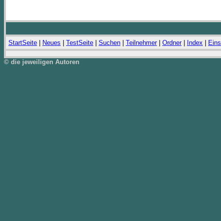
StartSeite
|
Neues
|
TestSeite
|
Suchen
|
Teilnehmer
|
Ordner
|
Index
|
Eins
© die jeweiligen Autoren