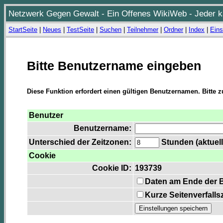
Netzwerk Gegen Gewalt - Ein Offenes WikiWeb - Jeder ka
StartSeite
|
Neues
|
TestSeite
|
Suchen
|
Teilnehmer
|
Ordner
|
Index
|
Eins
Bitte Benutzername eingeben
Diese Funktion erfordert einen gültigen Benutzernamen. Bitte 
Benutzer
Benutzername:
Unterschied der Zeitzonen:
Stunden (aktuell
Cookie
Cookie ID:
193739
Daten am Ende der 
Kurze Seitenverfalls