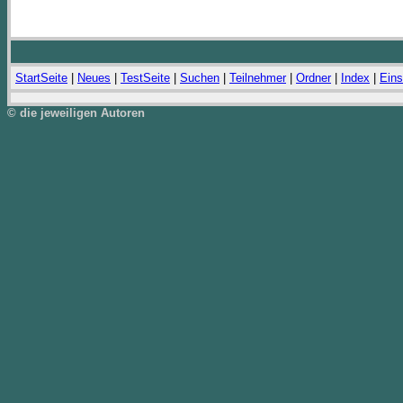
StartSeite
|
Neues
|
TestSeite
|
Suchen
|
Teilnehmer
|
Ordner
|
Index
|
Eins
© die jeweiligen Autoren