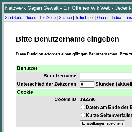
Netzwerk Gegen Gewalt - Ein Offenes WikiWeb - Jeder ka
StartSeite
|
Neues
|
TestSeite
|
Suchen
|
Teilnehmer
|
Ordner
|
Index
|
Eins
Bitte Benutzername eingeben
Diese Funktion erfordert einen gültigen Benutzernamen. Bitte 
Benutzer
Benutzername:
Unterschied der Zeitzonen:
Stunden (aktuell
Cookie
Cookie ID:
193296
Daten am Ende der 
Kurze Seitenverfalls