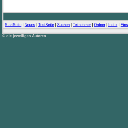
StartSeite
|
Neues
|
TestSeite
|
Suchen
|
Teilnehmer
|
Ordner
|
Index
|
Eins
© die jeweiligen Autoren