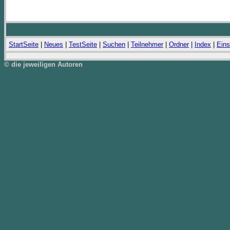
StartSeite
|
Neues
|
TestSeite
|
Suchen
|
Teilnehmer
|
Ordner
|
Index
|
Eins
© die jeweiligen Autoren