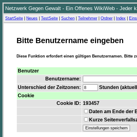
Netzwerk Gegen Gewalt - Ein Offenes WikiWeb - Jeder ka
StartSeite
|
Neues
|
TestSeite
|
Suchen
|
Teilnehmer
|
Ordner
|
Index
|
Eins
Bitte Benutzername eingeben
Diese Funktion erfordert einen gültigen Benutzernamen. Bitte 
Benutzer
Benutzername:
Unterschied der Zeitzonen:
Stunden (aktuell
Cookie
Cookie ID:
193457
Daten am Ende der 
Kurze Seitenverfalls