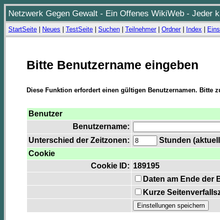
Netzwerk Gegen Gewalt - Ein Offenes WikiWeb - Jeder ka
StartSeite
|
Neues
|
TestSeite
|
Suchen
|
Teilnehmer
|
Ordner
|
Index
|
Eins
Bitte Benutzername eingeben
Diese Funktion erfordert einen gültigen Benutzernamen. Bitte 
Benutzer
Benutzername:
Unterschied der Zeitzonen:
Stunden (aktuell
Cookie
Cookie ID:
189195
Daten am Ende der 
Kurze Seitenverfalls