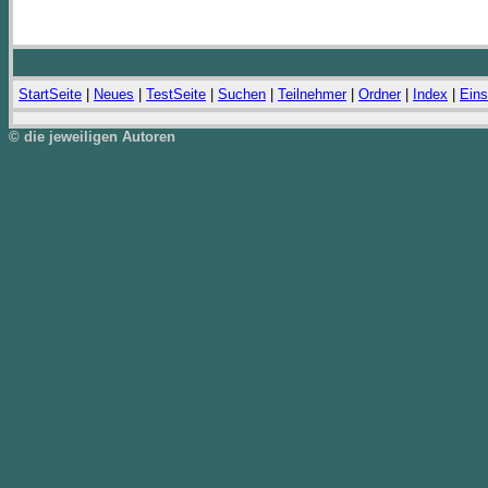
StartSeite
|
Neues
|
TestSeite
|
Suchen
|
Teilnehmer
|
Ordner
|
Index
|
Eins
© die jeweiligen Autoren