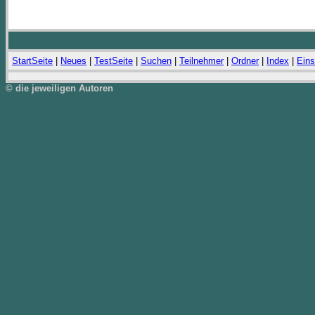
StartSeite
|
Neues
|
TestSeite
|
Suchen
|
Teilnehmer
|
Ordner
|
Index
|
Eins
© die jeweiligen Autoren