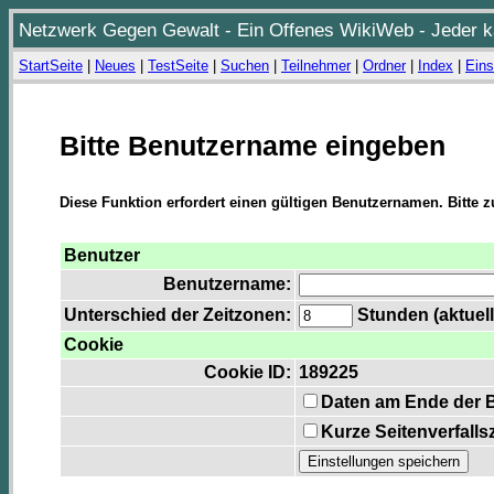
Netzwerk Gegen Gewalt - Ein Offenes WikiWeb - Jeder ka
StartSeite
|
Neues
|
TestSeite
|
Suchen
|
Teilnehmer
|
Ordner
|
Index
|
Eins
Bitte Benutzername eingeben
Diese Funktion erfordert einen gültigen Benutzernamen. Bitte 
Benutzer
Benutzername:
Unterschied der Zeitzonen:
Stunden (aktuell
Cookie
Cookie ID:
189225
Daten am Ende der 
Kurze Seitenverfalls