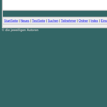
StartSeite
|
Neues
|
TestSeite
|
Suchen
|
Teilnehmer
|
Ordner
|
Index
|
Eins
© die jeweiligen Autoren