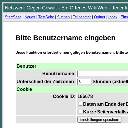
Netzwerk Gegen Gewalt - Ein Offenes WikiWeb - Jeder ka
StartSeite
|
Neues
|
TestSeite
|
Suchen
|
Teilnehmer
|
Ordner
|
Index
|
Eins
Bitte Benutzername eingeben
Diese Funktion erfordert einen gültigen Benutzernamen. Bitte 
Benutzer
Benutzername:
Unterschied der Zeitzonen:
Stunden (aktuell
Cookie
Cookie ID:
186678
Daten am Ende der 
Kurze Seitenverfalls