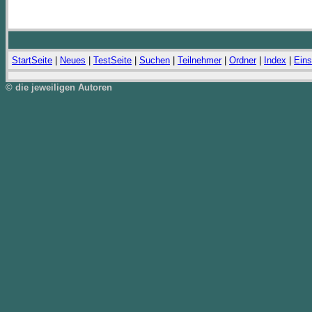
StartSeite
|
Neues
|
TestSeite
|
Suchen
|
Teilnehmer
|
Ordner
|
Index
|
Eins
© die jeweiligen Autoren