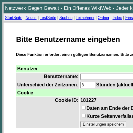
Netzwerk Gegen Gewalt - Ein Offenes WikiWeb - Jeder ka
StartSeite
|
Neues
|
TestSeite
|
Suchen
|
Teilnehmer
|
Ordner
|
Index
|
Eins
Bitte Benutzername eingeben
Diese Funktion erfordert einen gültigen Benutzernamen. Bitte 
Benutzer
Benutzername:
Unterschied der Zeitzonen:
Stunden (aktuell
Cookie
Cookie ID:
181227
Daten am Ende der 
Kurze Seitenverfalls