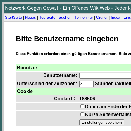
Netzwerk Gegen Gewalt - Ein Offenes WikiWeb - Jeder ka
StartSeite
|
Neues
|
TestSeite
|
Suchen
|
Teilnehmer
|
Ordner
|
Index
|
Eins
Bitte Benutzername eingeben
Diese Funktion erfordert einen gültigen Benutzernamen. Bitte 
Benutzer
Benutzername:
Unterschied der Zeitzonen:
Stunden (aktuell
Cookie
Cookie ID:
188506
Daten am Ende der 
Kurze Seitenverfalls