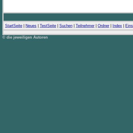
StartSeite
|
Neues
|
TestSeite
|
Suchen
|
Teilnehmer
|
Ordner
|
Index
|
Eins
© die jeweiligen Autoren