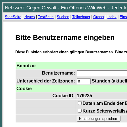
Netzwerk Gegen Gewalt - Ein Offenes WikiWeb - Jeder ka
StartSeite
|
Neues
|
TestSeite
|
Suchen
|
Teilnehmer
|
Ordner
|
Index
|
Eins
Bitte Benutzername eingeben
Diese Funktion erfordert einen gültigen Benutzernamen. Bitte 
Benutzer
Benutzername:
Unterschied der Zeitzonen:
Stunden (aktuell
Cookie
Cookie ID:
179235
Daten am Ende der 
Kurze Seitenverfalls