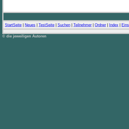
StartSeite
|
Neues
|
TestSeite
|
Suchen
|
Teilnehmer
|
Ordner
|
Index
|
Eins
© die jeweiligen Autoren