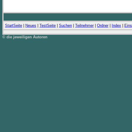
StartSeite
|
Neues
|
TestSeite
|
Suchen
|
Teilnehmer
|
Ordner
|
Index
|
Eins
© die jeweiligen Autoren