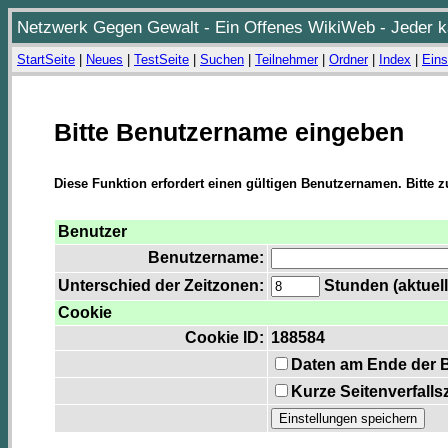
Netzwerk Gegen Gewalt - Ein Offenes WikiWeb - Jeder ka
StartSeite
|
Neues
|
TestSeite
|
Suchen
|
Teilnehmer
|
Ordner
|
Index
|
Eins
Bitte Benutzername eingeben
Diese Funktion erfordert einen gültigen Benutzernamen. Bitte 
Benutzer
Benutzername:
Unterschied der Zeitzonen:
Stunden (aktuell
Cookie
Cookie ID:
188584
Daten am Ende der 
Kurze Seitenverfalls