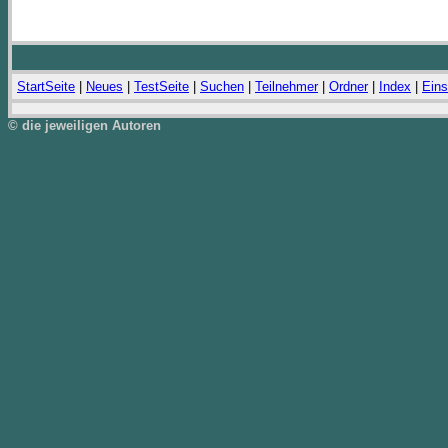
StartSeite
|
Neues
|
TestSeite
|
Suchen
|
Teilnehmer
|
Ordner
|
Index
|
Eins
© die jeweiligen Autoren