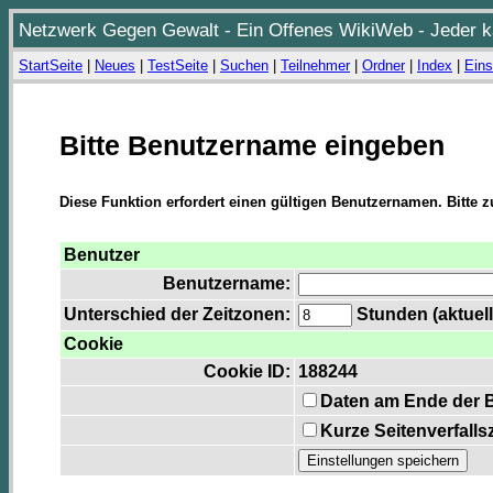
Netzwerk Gegen Gewalt - Ein Offenes WikiWeb - Jeder ka
StartSeite
|
Neues
|
TestSeite
|
Suchen
|
Teilnehmer
|
Ordner
|
Index
|
Eins
Bitte Benutzername eingeben
Diese Funktion erfordert einen gültigen Benutzernamen. Bitte 
Benutzer
Benutzername:
Unterschied der Zeitzonen:
Stunden (aktuell
Cookie
Cookie ID:
188244
Daten am Ende der 
Kurze Seitenverfalls