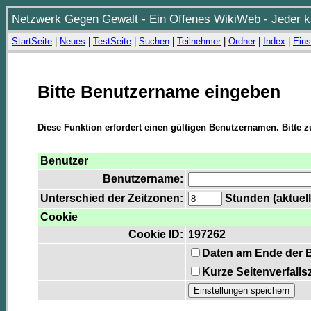
Netzwerk Gegen Gewalt - Ein Offenes WikiWeb - Jeder ka
StartSeite
|
Neues
|
TestSeite
|
Suchen
|
Teilnehmer
|
Ordner
|
Index
|
Eins
Bitte Benutzername eingeben
Diese Funktion erfordert einen gültigen Benutzernamen. Bitte 
Benutzer
Benutzername:
Unterschied der Zeitzonen:
Stunden (aktuell
Cookie
Cookie ID:
197262
Daten am Ende der 
Kurze Seitenverfalls