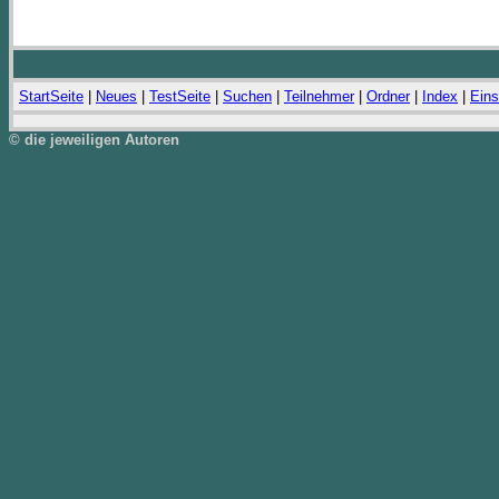
StartSeite
|
Neues
|
TestSeite
|
Suchen
|
Teilnehmer
|
Ordner
|
Index
|
Eins
© die jeweiligen Autoren