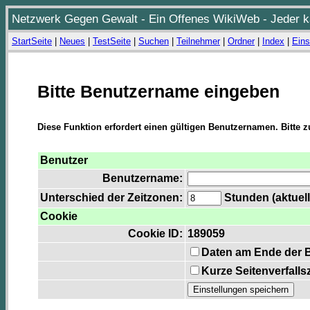
Netzwerk Gegen Gewalt - Ein Offenes WikiWeb - Jeder ka
StartSeite
|
Neues
|
TestSeite
|
Suchen
|
Teilnehmer
|
Ordner
|
Index
|
Eins
Bitte Benutzername eingeben
Diese Funktion erfordert einen gültigen Benutzernamen. Bitte 
Benutzer
Benutzername:
Unterschied der Zeitzonen:
Stunden (aktuell
Cookie
Cookie ID:
189059
Daten am Ende der 
Kurze Seitenverfalls