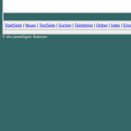
StartSeite
|
Neues
|
TestSeite
|
Suchen
|
Teilnehmer
|
Ordner
|
Index
|
Eins
© die jeweiligen Autoren