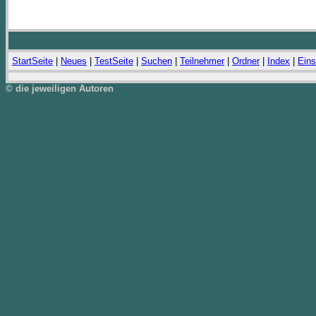
StartSeite
|
Neues
|
TestSeite
|
Suchen
|
Teilnehmer
|
Ordner
|
Index
|
Eins
© die jeweiligen Autoren