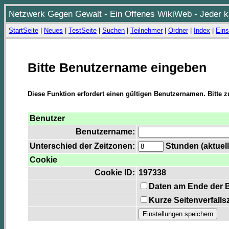
Netzwerk Gegen Gewalt - Ein Offenes WikiWeb - Jeder ka
StartSeite
|
Neues
|
TestSeite
|
Suchen
|
Teilnehmer
|
Ordner
|
Index
|
Eins
Bitte Benutzername eingeben
Diese Funktion erfordert einen gültigen Benutzernamen. Bitte 
Benutzer
Benutzername:
Unterschied der Zeitzonen:
Stunden (aktuell
Cookie
Cookie ID:
197338
Daten am Ende der 
Kurze Seitenverfalls