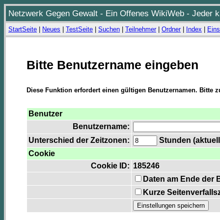
Netzwerk Gegen Gewalt - Ein Offenes WikiWeb - Jeder ka
StartSeite
|
Neues
|
TestSeite
|
Suchen
|
Teilnehmer
|
Ordner
|
Index
|
Eins
Bitte Benutzername eingeben
Diese Funktion erfordert einen gültigen Benutzernamen. Bitte 
Benutzer
Benutzername:
Unterschied der Zeitzonen:
Stunden (aktuell
Cookie
Cookie ID:
185246
Daten am Ende der 
Kurze Seitenverfalls