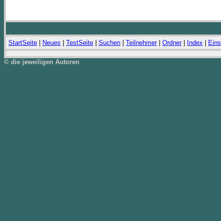
StartSeite
|
Neues
|
TestSeite
|
Suchen
|
Teilnehmer
|
Ordner
|
Index
|
Eins
© die jeweiligen Autoren