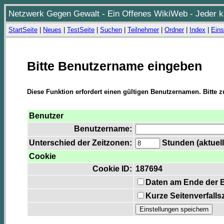
Netzwerk Gegen Gewalt - Ein Offenes WikiWeb - Jeder ka
StartSeite
|
Neues
|
TestSeite
|
Suchen
|
Teilnehmer
|
Ordner
|
Index
|
Eins
Bitte Benutzername eingeben
Diese Funktion erfordert einen gültigen Benutzernamen. Bitte 
Benutzer
Benutzername:
Unterschied der Zeitzonen:
Stunden (aktuell
Cookie
Cookie ID:
187694
Daten am Ende der 
Kurze Seitenverfalls