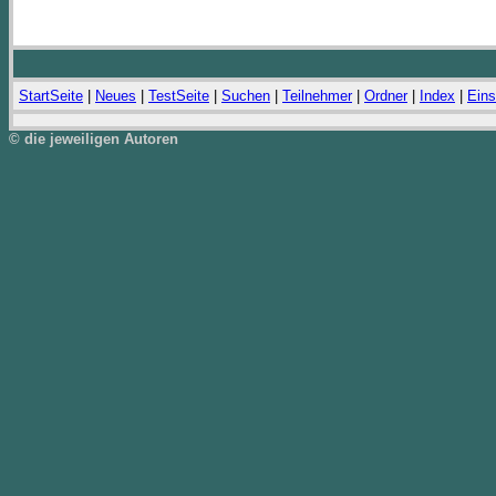
StartSeite
|
Neues
|
TestSeite
|
Suchen
|
Teilnehmer
|
Ordner
|
Index
|
Eins
© die jeweiligen Autoren