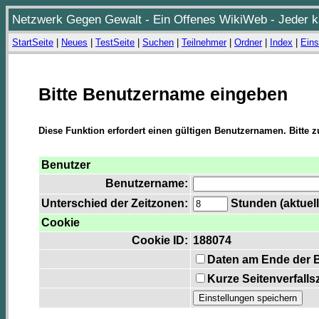
Netzwerk Gegen Gewalt - Ein Offenes WikiWeb - Jeder ka
StartSeite
|
Neues
|
TestSeite
|
Suchen
|
Teilnehmer
|
Ordner
|
Index
|
Eins
Bitte Benutzername eingeben
Diese Funktion erfordert einen gültigen Benutzernamen. Bitte 
Benutzer
Benutzername:
Unterschied der Zeitzonen:
Stunden (aktuell
Cookie
Cookie ID:
188074
Daten am Ende der 
Kurze Seitenverfalls