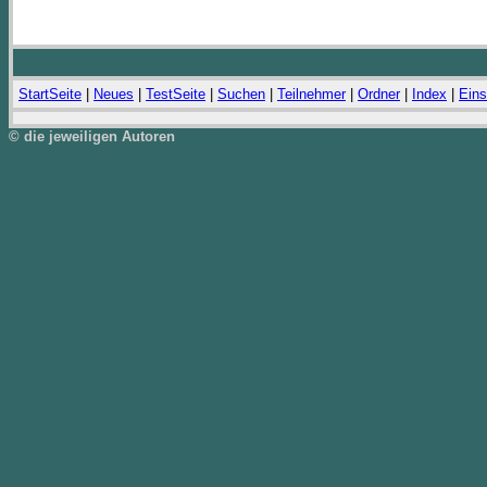
StartSeite
|
Neues
|
TestSeite
|
Suchen
|
Teilnehmer
|
Ordner
|
Index
|
Eins
© die jeweiligen Autoren