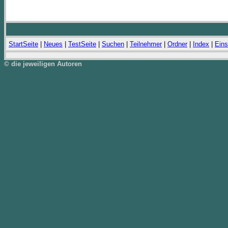
StartSeite
|
Neues
|
TestSeite
|
Suchen
|
Teilnehmer
|
Ordner
|
Index
|
Eins
© die jeweiligen Autoren