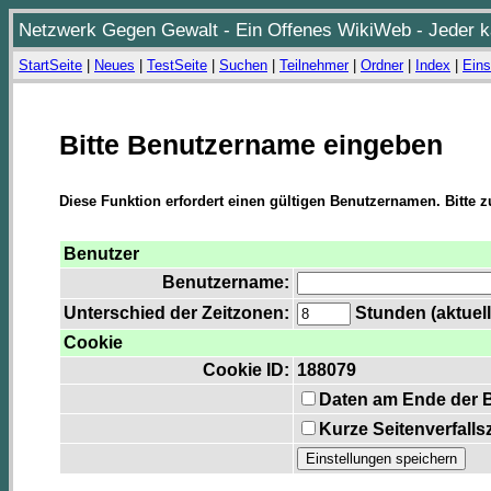
Netzwerk Gegen Gewalt - Ein Offenes WikiWeb - Jeder ka
StartSeite
|
Neues
|
TestSeite
|
Suchen
|
Teilnehmer
|
Ordner
|
Index
|
Eins
Bitte Benutzername eingeben
Diese Funktion erfordert einen gültigen Benutzernamen. Bitte 
Benutzer
Benutzername:
Unterschied der Zeitzonen:
Stunden (aktuell
Cookie
Cookie ID:
188079
Daten am Ende der 
Kurze Seitenverfalls