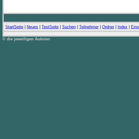
StartSeite
|
Neues
|
TestSeite
|
Suchen
|
Teilnehmer
|
Ordner
|
Index
|
Eins
© die jeweiligen Autoren