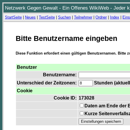
Netzwerk Gegen Gewalt - Ein Offenes WikiWeb - Jeder ka
StartSeite
|
Neues
|
TestSeite
|
Suchen
|
Teilnehmer
|
Ordner
|
Index
|
Eins
Bitte Benutzername eingeben
Diese Funktion erfordert einen gültigen Benutzernamen. Bitte 
Benutzer
Benutzername:
Unterschied der Zeitzonen:
Stunden (aktuell
Cookie
Cookie ID:
173028
Daten am Ende der 
Kurze Seitenverfalls