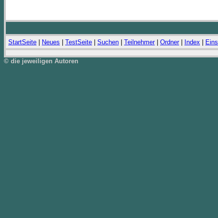
StartSeite
|
Neues
|
TestSeite
|
Suchen
|
Teilnehmer
|
Ordner
|
Index
|
Eins
© die jeweiligen Autoren