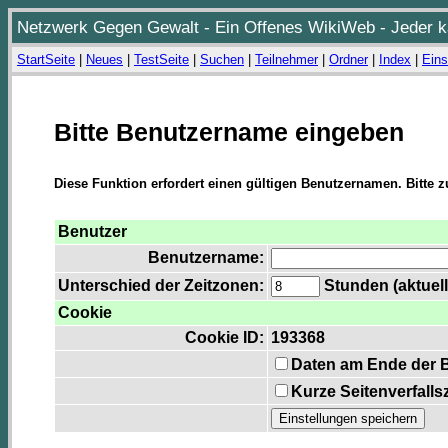
Netzwerk Gegen Gewalt - Ein Offenes WikiWeb - Jeder ka
StartSeite
|
Neues
|
TestSeite
|
Suchen
|
Teilnehmer
|
Ordner
|
Index
|
Eins
Bitte Benutzername eingeben
Diese Funktion erfordert einen gültigen Benutzernamen. Bitte 
Benutzer
Benutzername:
Unterschied der Zeitzonen:
Stunden (aktuell
Cookie
Cookie ID:
193368
Daten am Ende der 
Kurze Seitenverfalls