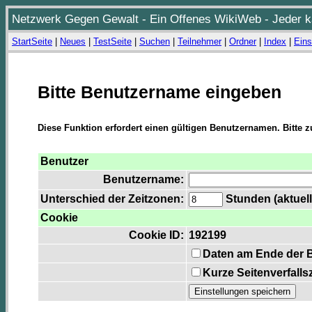
Netzwerk Gegen Gewalt - Ein Offenes WikiWeb - Jeder ka
StartSeite
|
Neues
|
TestSeite
|
Suchen
|
Teilnehmer
|
Ordner
|
Index
|
Eins
Bitte Benutzername eingeben
Diese Funktion erfordert einen gültigen Benutzernamen. Bitte 
Benutzer
Benutzername:
Unterschied der Zeitzonen:
Stunden (aktuell
Cookie
Cookie ID:
192199
Daten am Ende der 
Kurze Seitenverfalls