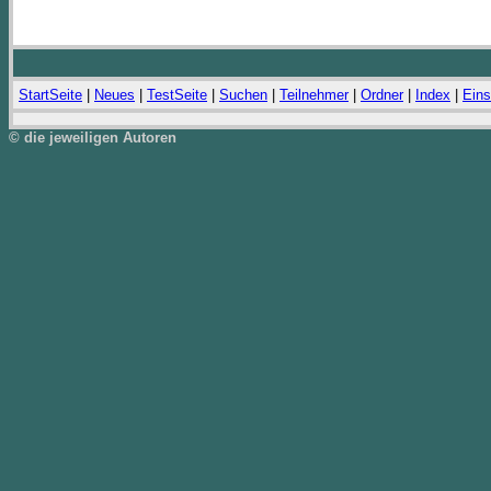
StartSeite
|
Neues
|
TestSeite
|
Suchen
|
Teilnehmer
|
Ordner
|
Index
|
Eins
© die jeweiligen Autoren