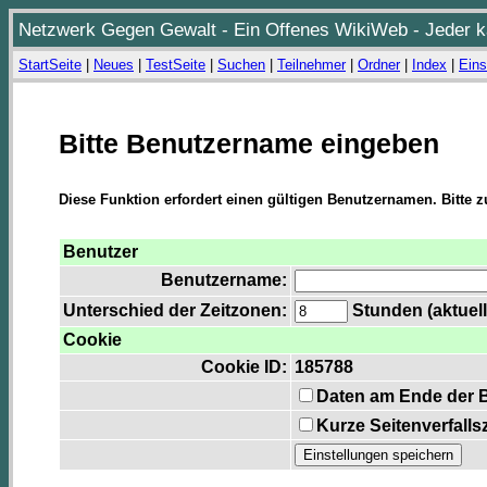
Netzwerk Gegen Gewalt - Ein Offenes WikiWeb - Jeder ka
StartSeite
|
Neues
|
TestSeite
|
Suchen
|
Teilnehmer
|
Ordner
|
Index
|
Eins
Bitte Benutzername eingeben
Diese Funktion erfordert einen gültigen Benutzernamen. Bitte 
Benutzer
Benutzername:
Unterschied der Zeitzonen:
Stunden (aktuell
Cookie
Cookie ID:
185788
Daten am Ende der 
Kurze Seitenverfalls