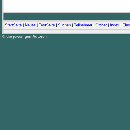
StartSeite
|
Neues
|
TestSeite
|
Suchen
|
Teilnehmer
|
Ordner
|
Index
|
Eins
© die jeweiligen Autoren